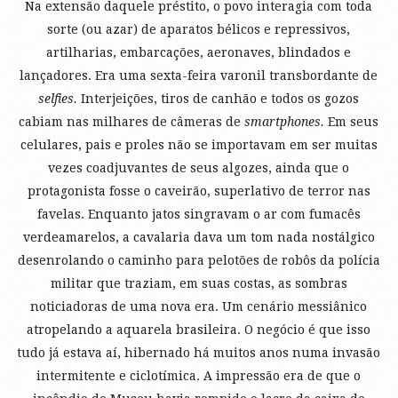
Na extensão daquele préstito, o povo interagia com toda
sorte (ou azar) de aparatos bélicos e repressivos,
artilharias, embarcações, aeronaves, blindados e
lançadores. Era uma sexta-feira varonil transbordante de
selfies.
Interjeições, tiros de canhão e todos os gozos
cabiam nas milhares de câmeras de
smartphones.
Em seus
celulares, pais e proles não se importavam em ser muitas
vezes coadjuvantes de seus algozes, ainda que o
protagonista fosse o caveirão, superlativo de terror nas
favelas. Enquanto jatos singravam o ar com fumacês
verdeamarelos, a cavalaria dava um tom nada nostálgico
desenrolando o caminho para pelotões de robôs da polícia
militar que traziam, em suas costas, as sombras
noticiadoras de uma nova era. Um cenário messiânico
atropelando a aquarela brasileira. O negócio é que isso
tudo já estava aí, hibernado há muitos anos numa invasão
intermitente e ciclotímica. A impressão era de que o