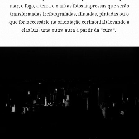
mar, o fogo, a terra e o ar) as fotos impressas que serão
transformadas (refotografadas, filmadas, pintadas ou o
que for necessário na orientação cerimonial) levando a
elas luz, uma outra aura a partir da “cura”.