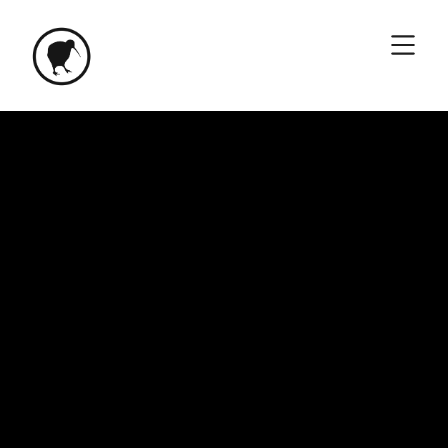
A vida é
devoração
(um ritual fotofágico)