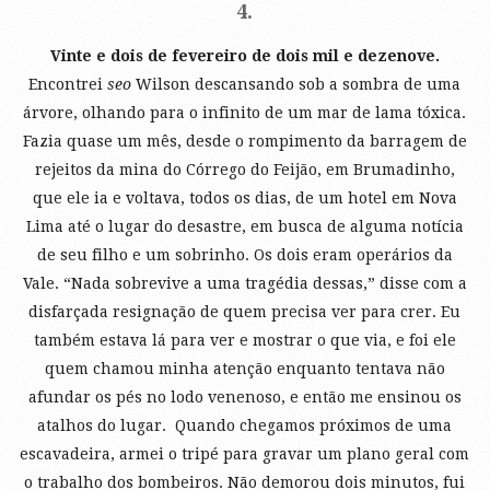
4.
Vinte e dois de fevereiro de dois mil e dezenove.
Encontrei
seo
Wilson descansando sob a sombra de uma
árvore, olhando para o infinito de um mar de lama tóxica.
Fazia quase um mês, desde o rompimento da barragem de
rejeitos da mina do Córrego do Feijão, em Brumadinho,
que ele ia e voltava, todos os dias, de um hotel em Nova
Lima até o lugar do desastre, em busca de alguma notícia
de seu filho e um sobrinho. Os dois eram operários da
Vale. “Nada sobrevive a uma tragédia dessas,” disse com a
disfarçada resignação de quem precisa ver para crer. Eu
também estava lá para ver e mostrar o que via, e foi ele
quem chamou minha atenção enquanto tentava não
afundar os pés no lodo venenoso, e então me ensinou os
atalhos do lugar. Quando chegamos próximos de uma
escavadeira, armei o tripé para gravar um plano geral com
o trabalho dos bombeiros. Não demorou dois minutos, fui