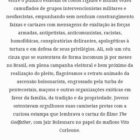
entre o público estavam os rostos rígidos e muitas vezes
camuflados de grupos intervencionistas militares e
neofascistas, empunhando sem nenhum constrangimento
faixas e cartazes com mensagens de exaltação às forças
armadas, antipetistas, anticomunistas, racistas,
homofóbicas, conspiratórias delirantes, apologéticas à
tortura e em defesa de seus privilégios. Ali, sob um céu
cinza que se sustentava de forma incomum já por meses
no Brasil, em plena campanha eleitoral e bem próximo da
realização do pleito, flagrávamos o retrato animado da
ascensão bolsonarista, engrossado pela turba de
pentecostais, maçons e outras organizações exóticas em
favor da família, da tradição e da propriedade. Jovens
ostentavam orgulhosos suas camisetas pretas com a
curiosa estampa que lembrava o cartaz do filme
The
Godfather,
com Jair Bolsonaro no papel do mafioso Vito
Corleone.