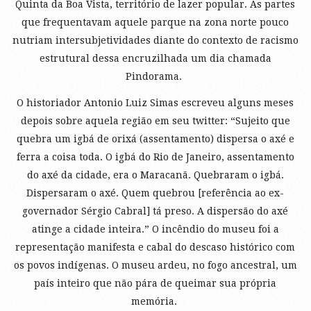
Quinta da Boa Vista, território de lazer popular. As partes
que frequentavam aquele parque na zona norte pouco
nutriam intersubjetividades diante do contexto de racismo
estrutural dessa encruzilhada um dia chamada
Pindorama.
O historiador Antonio Luiz Simas escreveu alguns meses
depois sobre aquela região em seu twitter: “Sujeito que
quebra um igbá de orixá (assentamento) dispersa o axé e
ferra a coisa toda. O igbá do Rio de Janeiro, assentamento
do axé da cidade, era o Maracanã. Quebraram o igbá.
Dispersaram o axé. Quem quebrou [referência ao ex-
governador Sérgio Cabral] tá preso. A dispersão do axé
atinge a cidade inteira.” O incêndio do museu foi a
representação manifesta e cabal do descaso histórico com
os povos indígenas. O museu ardeu, no fogo ancestral, um
país inteiro que não pára de queimar sua própria
memória.