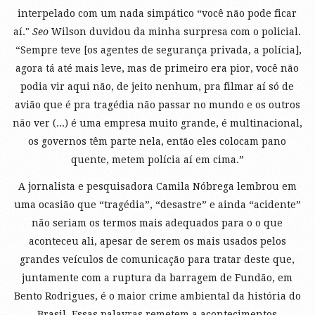
interpelado com um nada simpático “você não pode ficar
aí."
Seo
Wilson duvidou da minha surpresa com o policial.
“Sempre teve [os agentes de segurança privada, a polícia],
agora tá até mais leve, mas de primeiro era pior, você não
podia vir aqui não, de jeito nenhum, pra filmar aí só de
avião que é pra tragédia não passar no mundo e os outros
não ver (...) é uma empresa muito grande, é multinacional,
os governos têm parte nela, então eles colocam pano
quente, metem polícia aí em cima.”
A jornalista e pesquisadora Camila Nóbrega lembrou em
uma ocasião que “tragédia”, “desastre” e ainda “acidente”
não seriam os termos mais adequados para o o que
aconteceu ali, apesar de serem os mais usados pelos
grandes veículos de comunicação para tratar deste que,
juntamente com a ruptura da barragem de Fundão, em
Bento Rodrigues, é o maior crime ambiental da história do
Brasil. Essas palavras remetem a acontecimentos