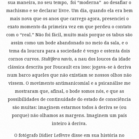
sua maneira, no seu tempo, foi “moderna” ao desafiar o
machismo e se declarar livre. Um dia, quando ela era bem
mais nova que os anos que carrego agora, presenciei o
exato momento da primeira vez em que perdeu o contato
com o “real.” Não foi fácil, muito mais porque os tabus são
assim como um bode abandonado no meio da sala, e o
tema da loucura para a sociedade é vesgo e ostenta dois
cornos curvos.
Stultifera navis,
a nau dos loucos da idade
clássica descrita por Foucault era isso: jogava-se à deriva
num barco aqueles que não existiam se nossos olhos não
vissem. O movimento antimanicomial e a psicanálise me
mostraram que, afinal, o bode somos nós, e que as
possibilidades de continuidade do estado de consciência
são muitas: imaginem estarmos todos à deriva se (ou
porque) não olhamos as margens. Imaginem um país
inteiro à deriva.
O fotógrafo Didier Lefèvre disse em sua história no